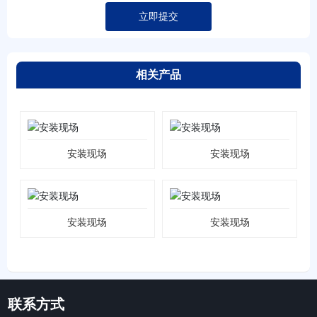
立即提交
相关产品
安装现场
安装现场
安装现场
安装现场
联系方式