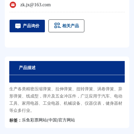
zk.jx@163.com
相关产品
产品询价
产品描述
生产各类精密压缩弹簧、拉伸弹簧、扭转弹簧、涡卷弹簧、异
形弹簧、线成型，弹片及五金冲压件，广泛应用于汽车、电动
工具、家用电器、工业电器、机械设备、仪器仪表，健身器材
等众多行业。
乐鱼彩票网站(中国)官方网站
标签：