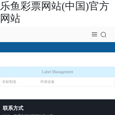
乐鱼彩票网站(中国)官方
网站
Label Management
非标制造
环保设备
联系方式