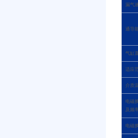
漏气
通导
气缸
适应
介质
电磁
及频
电磁