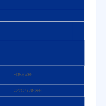
检验与试验
JB/T1079 JB/T644