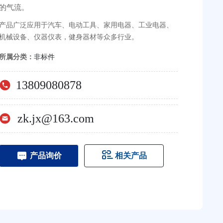
的气流。
产品广泛应用于汽车、电动工具、家用电器、工业电器、
机械设备、仪器仪表，健身器材等众多行业。
所属分类：
非标件
13809080878
zk.jx@163.com
产品询价
相关产品