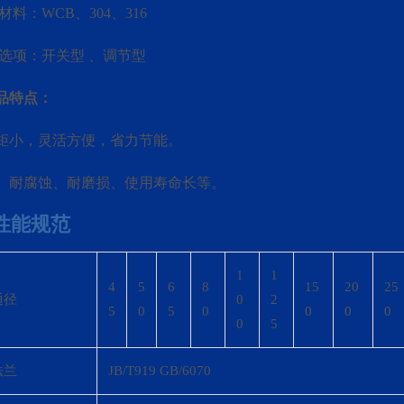
材料：WCB、304、316
能选项：开关型 、调节型
品特点：
矩小，灵活方便，省力节能。
、耐腐蚀、耐磨损、使用寿命长等。
性能规范
1
1
4
5
6
8
15
20
25
通径
0
2
5
0
5
0
0
0
0
0
5
法兰
JB/T919 GB/6070