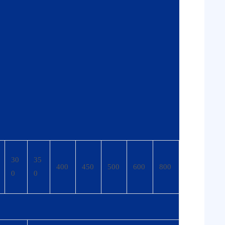
30
35
400
450
500
600
800
0
0