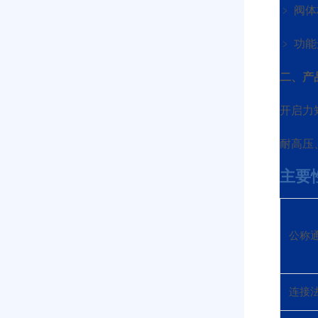
﹥ 阀体
﹥ 功
二、产
开启力
耐高压
主要
公称
连接