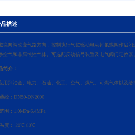
产品描述
磁换向阀改变气路方向，控制执行气缸驱动电动衬氟蝶阀作启闭
净空气和非腐蚀性气体。可选配反馈信号装置及电气阀门定位器
品简介：
应用到冶金、电力、石油、化工、空气、煤气、可燃气体以及给
通经：DN50-DN2000
围：1.0MPa-6.4MPa
温度：-20℃-80℃