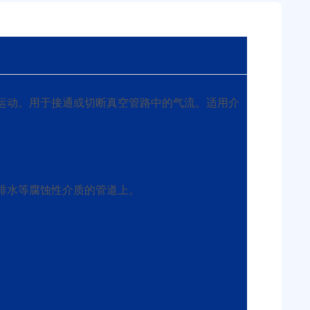
运动。用于接通或切断真空管路中的气流。适用介
。
排水等腐蚀性介质的管道上。