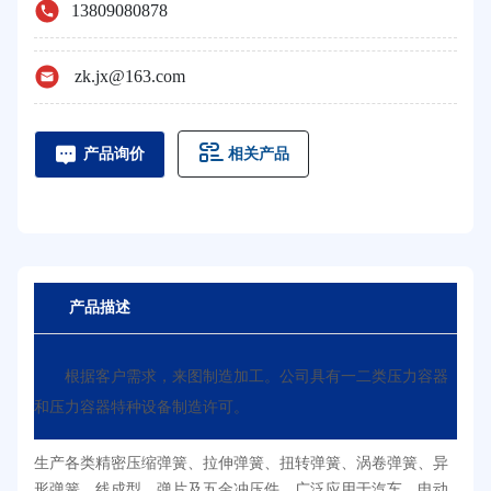
13809080878
zk.jx@163.com
相关产品
产品询价
产品描述
根据客户需求，来图制造加工。公司具有一二类压力容器
和压力容器特种设备制造许可。
生产各类精密压缩弹簧、拉伸弹簧、扭转弹簧、涡卷弹簧、异
形弹簧、线成型，弹片及五金冲压件，广泛应用于汽车、电动