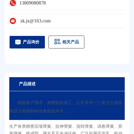
13809080878
zk.jx@163.com
相关产品
产品询价
产品描述
根据客户需求，来图制造加工。公司具有一二类压力容器
和压力容器特种设备制造许可。
生产各类精密压缩弹簧、拉伸弹簧、扭转弹簧、涡卷弹簧、异
形弹簧、线成型，弹片及五金冲压件，广泛应用于汽车、电动