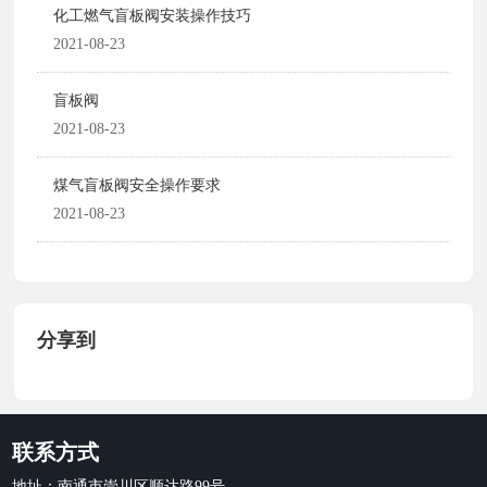
化工燃气盲板阀安装操作技巧
2021-08-23
盲板阀
2021-08-23
煤气盲板阀安全操作要求
2021-08-23
分享到
联系方式
地址：南通市崇川区顺达路99号