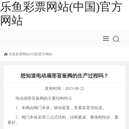
乐鱼彩票网站(中国)官方
网站
乐鱼彩票网站(中国)官方网站
想知道电动扇形盲板阀的生产过程吗？
发布时间：
2021-08-23
电动扇形盲板阀的主要结构特点
1、本阀由阀门本体、驱动装置，夹紧装置等组成。
2、阀门本体采用三点式结构，结构紧凑、整体刚性好、重
量好。